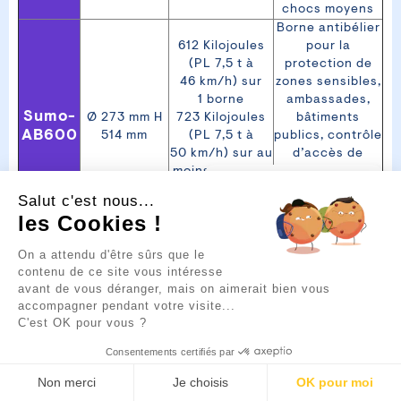
chocs moyens
Borne antibélier
612 Kilojoules
pour la
(PL 7,5 t à
protection de
46 km/h) sur
zones sensibles,
1 borne
ambassades,
Sumo-
Ø 273 mm H
723 Kilojoules
bâtiments
AB600
514 mm
(PL 7,5 t à
publics, contrôle
50 km/h) sur au
d’accès de
moins 2 bornes
segment
💡
Un projet
Certifiée IWA
permettant
Salut c'est nous...
d’aménagement urbain ou
14 PAS 68
l’élan d’un
de sécurisation ?
les Cookies !
véhicule lourd
Je suis là pour vous guider.
520 Kilojoules
Cliquez sur la bulle ci-
On a attendu d'être sûrs que le
(PL 6,8 à
dessous pour discuter 👇
contenu de ce site vous intéresse
45 km/h) sur
Borne de
avant de vous déranger, mais on aimerait bien vous
1 borne
défense pour la
accompagner pendant votre visite...
Sumo-
Ø 273 mmH
660 Kilojoules
protection de
C'est OK pour vous ?
AB700
700 mm
(PL 6,8 t à
zones
50 km/h) sur au
hautement
Consentements certifiés par
moins 2 bornes
sécurisées
Non merci
Je choisis
OK pour moi
EN
certifiées