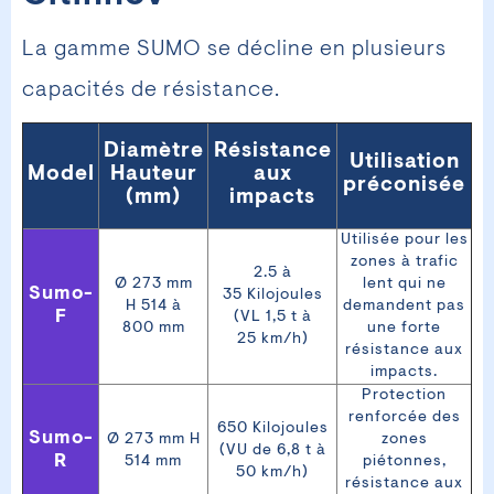
La gamme SUMO se décline en plusieurs
capacités de résistance.
Diamètre
Résistance
Utilisation
Model
Hauteur
aux
préconisée
(mm)
impacts
Utilisée pour les
zones à trafic
2.5 à
Ø 273 mm
lent qui ne
Sumo-
35 Kilojoules
H 514 à
demandent pas
F
(VL 1,5 t à
800 mm
une forte
25 km/h)
résistance aux
impacts.
Protection
renforcée des
650 Kilojoules
Sumo-
Ø 273 mm H
zones
(VU de 6,8 t à
R
514 mm
piétonnes,
50 km/h)
résistance aux