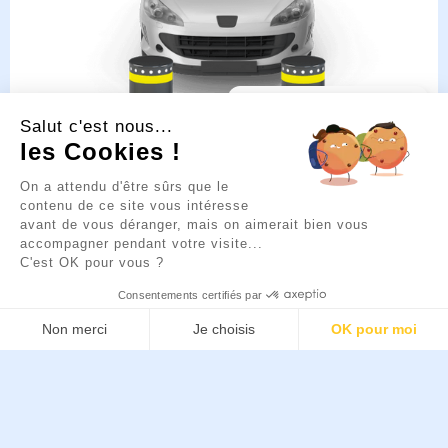
💡
Un projet
Salut c'est nous...
d’aménagement urbain ou
de sécurisation ?
les Cookies !
Je suis là pour vous guider.
Retractable bollard Resistant to ram vehicles, to
Cliquez sur la bulle ci-
On a attendu d'être sûrs que le
bring security to your pedestrian streets and a
dessous pour discuter 👇
contenu de ce site vous intéresse
low maintenance cost.
avant de vous déranger, mais on aimerait bien vous
accompagner pendant votre visite...
C'est OK pour vous ?
See the range
Consentements certifiés par
Non merci
Je choisis
OK pour moi
EN
Axeptio consent
Plateforme de Gestion du Consentement : Pers
Notre plateforme vous permet d'adapter et de g
BECO