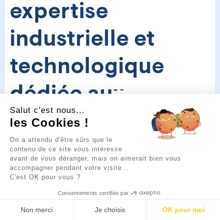
expertise
industrielle et
technologique
dédiée aux
💡
Un projet
Salut c'est nous...
d’aménagement urbain ou
collectivités
de sécurisation ?
les Cookies !
Je suis là pour vous guider.
Cliquez sur la bulle ci-
On a attendu d'être sûrs que le
dessous pour discuter 👇
CITINNOV
contenu de ce site vous intéresse
conçoit, fabrique et installe
avant de vous déranger, mais on aimerait bien vous
des
bornes de sécurité anti-bélier
accompagner pendant votre visite...
C'est OK pour vous ?
depuis plus de 20 ans. En tant que
Consentements certifiés par
fabricant français
, l’entreprise maîtrise
Non merci
Je choisis
OK pour moi
EN