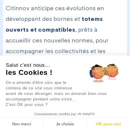
Citinnov anticipe ces évolutions en
développant des bornes et
totems
ouverts et compatibles
, prêts à
accueillir ces nouvelles normes, pour
accompagner les collectivités et les
💡
Un projet
entreprises dans leur transition vers des
Salut c'est nous...
d’aménagement urbain ou
de sécurisation ?
les Cookies !
environnements plus intelligents et sûrs.
Je suis là pour vous guider.
Cliquez sur la bulle ci-
On a attendu d'être sûrs que le
dessous pour discuter 👇
contenu de ce site vous intéresse
Things to
avant de vous déranger, mais on aimerait bien vous
accompagner pendant votre visite...
remember
C'est OK pour vous ?
Consentements certifiés par
Non merci
Je choisis
OK pour moi
La caméra LAPI associée aux totems de
EN