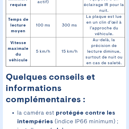
actif)
requise
éclairage IR pour la
nuit.
La plaque est lue
Temps de
en un clin d’œil à
lecture
100 ms
300 ms
l’approche du
moyen
véhicule.
Au-delà, la
Vitesse
précision de
maximale
5 km/h
15 km/h
lecture diminue,
du
surtout de nuit ou
véhicule
en cas de saleté.
Quelques conseils et
informations
complémentaires :
la caméra est
protégée contre les
intempéries
(indice IP66 minimum) ;