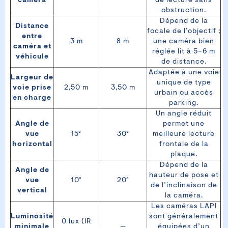
caméra
de lecture sans
obstruction.
Dépend de la
Distance
focale de l’objectif ;
entre
3 m
8 m
une caméra bien
caméra et
réglée lit à 5–6 m
véhicule
de distance.
Adaptée à une voie
Largeur de
unique de type
voie prise
2,50 m
3,50 m
urbain ou accès
en charge
parking.
Un angle réduit
Angle de
permet une
vue
15°
30°
meilleure lecture
horizontal
frontale de la
plaque.
Dépend de la
Angle de
hauteur de pose et
vue
10°
20°
de l’inclinaison de
vertical
la caméra.
Les caméras LAPI
Luminosité
sont généralement
0 lux (IR
minimale
—
équipées d’un